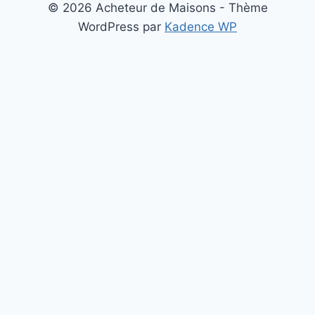
© 2026 Acheteur de Maisons - Thème
WordPress par
Kadence WP
Notre zone d'intervention
Cliquez sur une région
orange
pour voir les villes
Île-de-
France
Bretagne
Pays de
la Loire