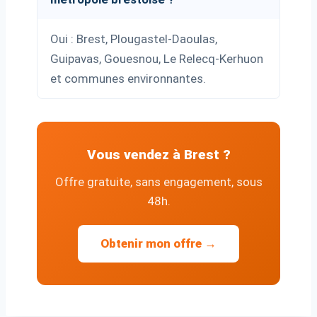
Oui : Brest, Plougastel-Daoulas,
Guipavas, Gouesnou, Le Relecq-Kerhuon
et communes environnantes.
Vous vendez à Brest ?
Offre gratuite, sans engagement, sous
48h.
Obtenir mon offre →