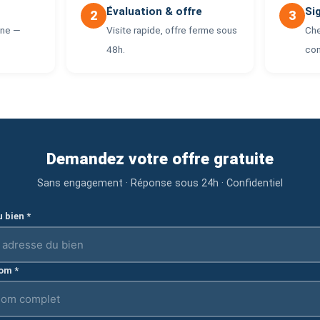
Évaluation & offre
Si
2
3
one —
Visite rapide, offre ferme sous
Che
48h.
co
Demandez votre offre gratuite
Sans engagement · Réponse sous 24h · Confidentiel
 bien *
om *