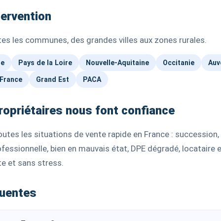
tervention
tes les communes, des grandes villes aux zones rurales.
ne
Pays de la Loire
Nouvelle-Aquitaine
Occitanie
Auv
France
Grand Est
PACA
ropriétaires nous font confiance
tes les situations de vente rapide en France : succession, d
ofessionnelle, bien en mauvais état, DPE dégradé, locataire
te et sans stress.
quentes