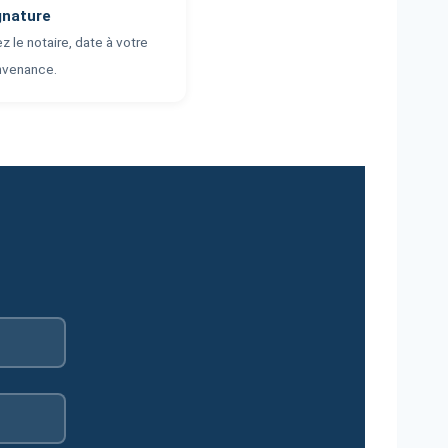
gnature
z le notaire, date à votre
nvenance.