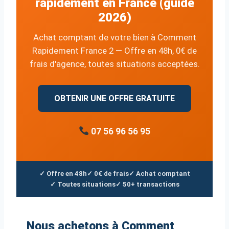
rapidement en France (guide
2026)
Achat comptant de votre bien à Comment
Rapidement France 2 — Offre en 48h, 0€ de
frais d'agence, toutes situations acceptées.
OBTENIR UNE OFFRE GRATUITE
07 56 96 56 95
✓ Offre en 48h
✓ 0€ de frais
✓ Achat comptant
✓ Toutes situations
✓ 50+ transactions
Nous achetons à Comment